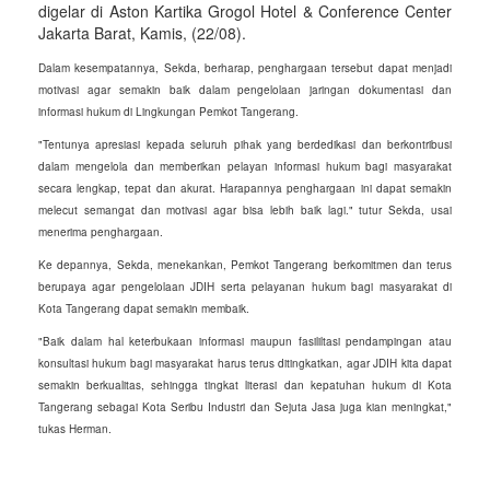
digelar di Aston Kartika Grogol Hotel & Conference Center
Jakarta Barat, Kamis, (22/08).
Dalam kesempatannya, Sekda, berharap, penghargaan tersebut dapat menjadi
motivasi agar semakin baik dalam pengelolaan jaringan dokumentasi dan
informasi hukum di Lingkungan Pemkot Tangerang.
"Tentunya apresiasi kepada seluruh pihak yang berdedikasi dan berkontribusi
dalam mengelola dan memberikan pelayan informasi hukum bagi masyarakat
secara lengkap, tepat dan akurat. Harapannya penghargaan ini dapat semakin
melecut semangat dan motivasi agar bisa lebih baik lagi." tutur Sekda, usai
menerima penghargaan.
Ke depannya, Sekda, menekankan, Pemkot Tangerang berkomitmen dan terus
berupaya agar pengelolaan JDIH serta pelayanan hukum bagi masyarakat di
Kota Tangerang dapat semakin membaik.
"Baik dalam hal keterbukaan informasi maupun fasililtasi pendampingan atau
konsultasi hukum bagi masyarakat harus terus ditingkatkan, agar JDIH kita dapat
semakin berkualitas, sehingga tingkat literasi dan kepatuhan hukum di Kota
Tangerang sebagai Kota Seribu Industri dan Sejuta Jasa juga kian meningkat,"
tukas Herman.